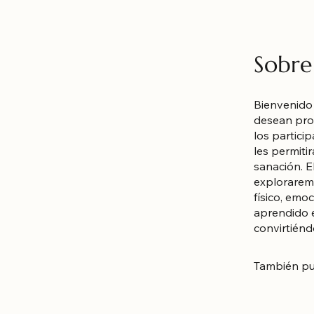
Sobre
Bienvenido 
desean prof
los partici
les permitir
sanación. E
exploraremo
físico, emoc
aprendido e
convirtién
También pu