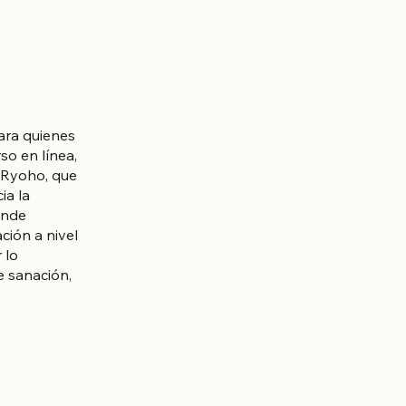
para quienes
so en línea,
i Ryoho, que
ia la
onde
ción a nivel
 lo
e sanación,