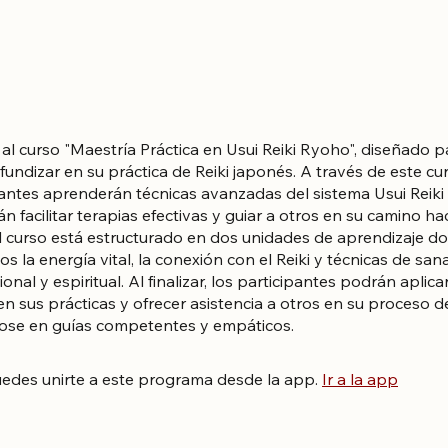
al curso "Maestría Práctica en Usui Reiki Ryoho", diseñado 
undizar en su práctica de Reiki japonés. A través de este cur
pantes aprenderán técnicas avanzadas del sistema Usui Reik
án facilitar terapias efectivas y guiar a otros en su camino hac
l curso está estructurado en dos unidades de aprendizaje d
s la energía vital, la conexión con el Reiki y técnicas de sana
ional y espiritual. Al finalizar, los participantes podrán aplicar
n sus prácticas y ofrecer asistencia a otros en su proceso d
dose en guías competentes y empáticos.
edes unirte a este programa desde la app.
Ir a la app