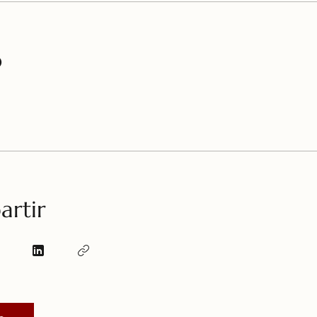
o
rtir