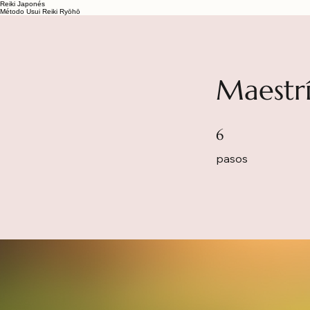
Reiki Japonés
Método Usui Reiki Ryōhō
Maestrí
6 pasos
6
pasos