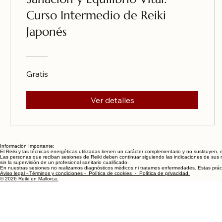
Curso Intermedio de Reiki
Japonés
Gratis
Ver detalles
Información Importante:
El Reiki y las técnicas energéticas utilizadas tienen un carácter complementario y no sustituyen, 
Las personas que reciban sesiones de Reiki deben continuar siguiendo las indicaciones de sus m
sin la supervisión de un profesional sanitario cualificado.
En nuestras sesiones no realizamos diagnósticos médicos ni tratamos enfermedades. Estas práctica
Aviso legal - Términos y condiciones - Política de cookies - Política de privacidad.
© 2026 Reiki en Mallorca.