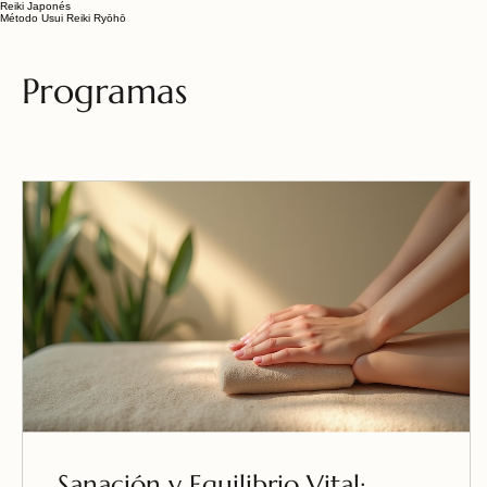
Reiki Japonés
Método Usui Reiki Ryōhō
Programas
Sanación y Equilibrio Vital: