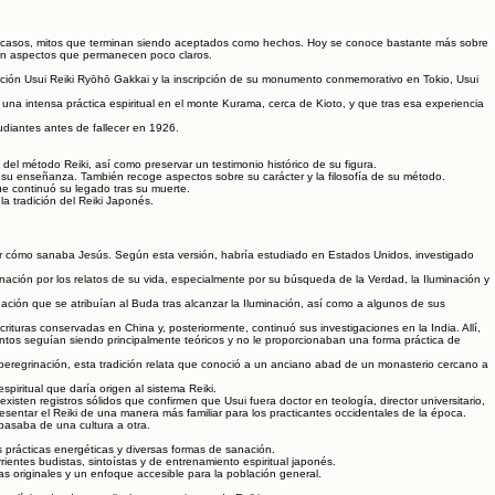
gunos casos, mitos que terminan siendo aceptados como hechos. Hoy se conoce bastante más sobre
ten aspectos que permanecen poco claros.
ción Usui Reiki Ryōhō Gakkai y la inscripción de su monumento conmemorativo en Tokio, Usui
una intensa práctica espiritual en el monte Kurama, cerca de Kioto, y que tras esa experiencia
udiantes antes de fallecer en 1926.
del método Reiki, así como preservar un testimonio histórico de su figura.
de su enseñanza. También recoge aspectos sobre su carácter y la filosofía de su método.
ue continuó su legado tras su muerte.
a tradición del Reiki Japonés.
brir cómo sanaba Jesús. Según esta versión, habría estudiado en Estados Unidos, investigado
ción por los relatos de su vida, especialmente por su búsqueda de la Verdad, la Iluminación y
ación que se atribuían al Buda tras alcanzar la Iluminación, así como a algunos de sus
uras conservadas en China y, posteriormente, continuó sus investigaciones en la India. Allí,
ntos seguían siendo principalmente teóricos y no le proporcionaban una forma práctica de
eregrinación, esta tradición relata que conoció a un anciano abad de un monasterio cercano a
piritual que daría origen al sistema Reiki.
ten registros sólidos que confirmen que Usui fuera doctor en teología, director universitario,
sentar el Reiki de una manera más familiar para los practicantes occidentales de la época.
 pasaba de una cultura a otra.
as prácticas energéticas y diversas formas de sanación.
rrientes budistas, sintoístas y de entrenamiento espiritual japonés.
s originales y un enfoque accesible para la población general.