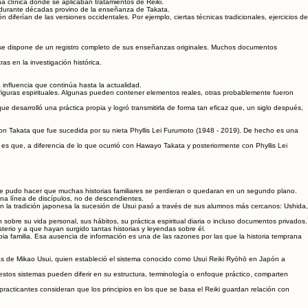
a clínica donde se aplicaban tratamientos de Reiki.
 durante décadas provino de la enseñanza de Takata.
erían de las versiones occidentales. Por ejemplo, ciertas técnicas tradicionales, ejercicios de
co se dispone de un registro completo de sus enseñanzas originales. Muchos documentos
as en la investigación histórica.
nfluencia que continúa hasta la actualidad.
figuras espirituales. Algunas pueden contener elementos reales, otras probablemente fueron
 desarrolló una práctica propia y logró transmitirla de forma tan eficaz que, un siglo después,
 con Takata que fue sucedida por su nieta Phyllis Lei Furumoto (1948 - 2019). De hecho es una
s que, a diferencia de lo que ocurrió con Hawayo Takata y posteriormente con Phyllis Lei
 que pudo hacer que muchas historias familiares se perdieran o quedaran en un segundo plano.
una línea de discípulos, no de descendientes.
en la tradición japonesa la sucesión de Usui pasó a través de sus alumnos más cercanos: Ushida,
obre su vida personal, sus hábitos, su práctica espiritual diaria o incluso documentos privados.
erio y a que hayan surgido tantas historias y leyendas sobre él.
a familia. Esa ausencia de información es una de las razones por las que la historia temprana
nzas de Mikao Usui, quien estableció el sistema conocido como Usui Reiki Ryōhō en Japón a
tos sistemas pueden diferir en su estructura, terminología o enfoque práctico, comparten
racticantes consideran que los principios en los que se basa el Reiki guardan relación con