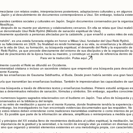
e mezclarse con relatos orales, interpretaciones posteriores, adaptaciones culturales y, en al
s en Japón y al descubrimiento de documentos contemporáneos a Usui. Sin embargo, todavía exis
grandes cambios sociales y culturales en Japón. Según documentos conservados por la organiza
ilosóficas.
s después de su muerte por alumnos y colaboradores cercanos. En ella se relata que Usui realizó 
 fue denominado Usui Reiki Ryōhō (Método de sanación espiritual de Usui).
ctivamente ayudando a personas afectadas por la catástrofe, y que enseñó a varios miles de est
hi", es una estela funeraria erigida en honor a Mikao Usui, fundador del Usui Reiki Ryōhō.
 su fallecimiento en 1926. Su finalidad es rendir homenaje a su vida, su enseñanza y la difusión 
be la vida de Usui, su formación, su búsqueda espiritual, el desarrollo del Reiki y la expansión 
i Reiki Ryōho, ya que procede directamente del entorno de sus discípulos y de la organización q
ad de practicantes de la época hacia su maestro, y constituye un punto de referencia dentro de l
Para ver la traducción. Pulsa aquí.
mente cuando el Reiki se difundió en Occidente.
a universidad cristiana o incluso un sacerdote cristiano que emprendió una búsqueda para descu
l monte Kurama.
de las enseñanzas de Gautama Siddhartha, el Buda. Desde joven habría sentido una gran fascina
duría que transmitían las enseñanzas budistas. También le impresionaban las capacidades de san
 búsqueda a través de diferentes textos y enseñanzas budistas. Primero estudió antiguas escrit
ncias a determinados métodos de sanación, fórmulas y símbolos. Sin embargo, aquellos conocimie
er numerosos lugares sagrados relacionados con el budismo en Japón. Tras años de búsqueda y p
conservados en la biblioteca del templo.
i: su retiro de meditación y ayuno en el monte Kurama, donde finalmente tendría la experiencia es
mbargo, los investigadores no han encontrado evidencias documentales que las respalden. No exis
ue estos relatos deben entenderse como tradiciones transmitidas oralmente o como intentos de pre
. Es posible que parte de la información se alterara, simplificara o reinterpretara a medida que
 y principios del XX estaba lleno de movimientos dedicados al cultivo espiritual, la meditación, l
 importancia de la gratitud y la serenidad, o la noción de energía vital- ya existían en diversas co
ino que organizó y sintetizó elementos existentes en una metodología propia, con característica