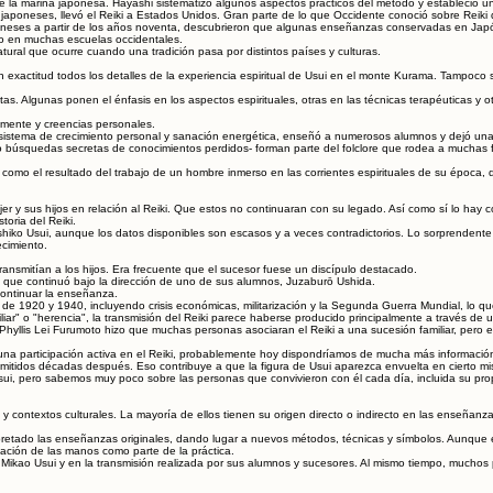
e la marina japonesa. Hayashi sistematizó algunos aspectos prácticos del método y estableció un
aponeses, llevó el Reiki a Estados Unidos. Gran parte de lo que Occidente conoció sobre Reiki
ses a partir de los años noventa, descubrieron que algunas enseñanzas conservadas en Japón dif
no en muchas escuelas occidentales.
atural que ocurre cuando una tradición pasa por distintos países y culturas.
n exactitud todos los detalles de la experiencia espiritual de Usui en el monte Kurama. Tampo
as. Algunas ponen el énfasis en los aspectos espirituales, otras en las técnicas terapéuticas y otr
lmente y creencias personales.
stema de crecimiento personal y sanación energética, enseñó a numerosos alumnos y dejó una i
 o búsquedas secretas de conocimientos perdidos- forman parte del folclore que rodea a muchas 
mo el resultado del trabajo de un hombre inmerso en las corrientes espirituales de su época, que
er y sus hijos en relación al Reiki. Que estos no continuaran con su legado. Así como sí lo hay
oria del Reiki.
ko Usui, aunque los datos disponibles son escasos y a veces contradictorios. Lo sorprendente e
ecimiento.
ansmitían a los hijos. Era frecuente que el sucesor fuese un discípulo destacado.
, que continuó bajo la dirección de uno de sus alumnos, Juzaburō Ushida.
continuar la enseñanza.
as de 1920 y 1940, incluyendo crisis económicas, militarización y la Segunda Guerra Mundial, lo
iar" o "herencia", la transmisión del Reiki parece haberse producido principalmente a través de 
Phyllis Lei Furumoto hizo que muchas personas asociaran el Reiki a una sucesión familiar, pero 
una participación activa en el Reiki, probablemente hoy dispondríamos de mucha más información s
tidos décadas después. Eso contribuye a que la figura de Usui aparezca envuelta en cierto mist
i, pero sabemos muy poco sobre las personas que convivieron con él cada día, incluida su propi
s y contextos culturales. La mayoría de ellos tienen su origen directo o indirecto en las enseña
retado las enseñanzas originales, dando lugar a nuevos métodos, técnicas y símbolos. Aunque es
cación de las manos como parte de la práctica.
Mikao Usui y en la transmisión realizada por sus alumnos y sucesores. Al mismo tiempo, muchos p