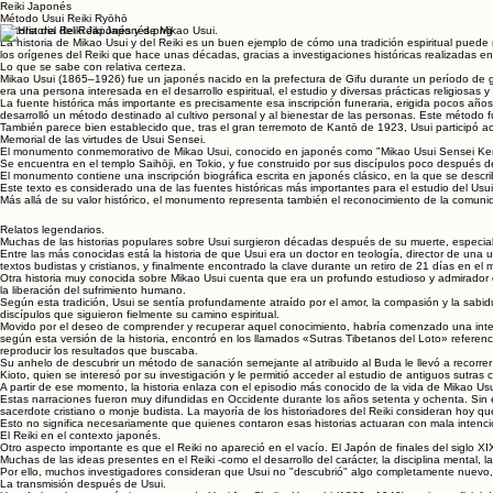
Reiki Japonés
Método Usui Reiki Ryōhō
Historia del Reiki Japonés y de Mikao Usui.
La historia de Mikao Usui y del Reiki es un buen ejemplo de cómo una tradición espiritual pued
los orígenes del Reiki que hace unas décadas, gracias a investigaciones históricas realizada
Lo que se sabe con relativa certeza.
Mikao Usui (1865–1926) fue un japonés nacido en la prefectura de Gifu durante un período de 
era una persona interesada en el desarrollo espiritual, el estudio y diversas prácticas religiosas y f
La fuente histórica más importante es precisamente esa inscripción funeraria, erigida pocos año
desarrolló un método destinado al cultivo personal y al bienestar de las personas. Este método
También parece bien establecido que, tras el gran terremoto de Kantō de 1923, Usui participó a
Memorial de las virtudes de Usui Sensei.
El monumento conmemorativo de Mikao Usui, conocido en japonés como "Mikao Usui Sensei Kenshō
Se encuentra en el templo Saihōji, en Tokio, y fue construido por sus discípulos poco después de
El monumento contiene una inscripción biográfica escrita en japonés clásico, en la que se descri
Este texto es considerado una de las fuentes históricas más importantes para el estudio del Usu
Más allá de su valor histórico, el monumento representa también el reconocimiento de la comunid
Relatos legendarios.
Muchas de las historias populares sobre Usui surgieron décadas después de su muerte, especial
Entre las más conocidas está la historia de que Usui era un doctor en teología, director de un
textos budistas y cristianos, y finalmente encontrado la clave durante un retiro de 21 días en e
Otra historia muy conocida sobre Mikao Usui cuenta que era un profundo estudioso y admirador 
la liberación del sufrimiento humano.
Según esta tradición, Usui se sentía profundamente atraído por el amor, la compasión y la sabi
discípulos que siguieron fielmente su camino espiritual.
Movido por el deseo de comprender y recuperar aquel conocimiento, habría comenzado una intensa
según esta versión de la historia, encontró en los llamados «Sutras Tibetanos del Loto» refere
reproducir los resultados que buscaba.
Su anhelo de descubrir un método de sanación semejante al atribuido al Buda le llevó a recorr
Kioto, quien se interesó por su investigación y le permitió acceder al estudio de antiguos sutras 
A partir de ese momento, la historia enlaza con el episodio más conocido de la vida de Mikao Usu
Estas narraciones fueron muy difundidas en Occidente durante los años setenta y ochenta. Sin e
sacerdote cristiano o monje budista. La mayoría de los historiadores del Reiki consideran hoy q
Esto no significa necesariamente que quienes contaron esas historias actuaran con mala intención
El Reiki en el contexto japonés.
Otro aspecto importante es que el Reiki no apareció en el vacío. El Japón de finales del siglo XIX
Muchas de las ideas presentes en el Reiki -como el desarrollo del carácter, la disciplina mental, la
Por ello, muchos investigadores consideran que Usui no "descubrió" algo completamente nuevo, s
La transmisión después de Usui.