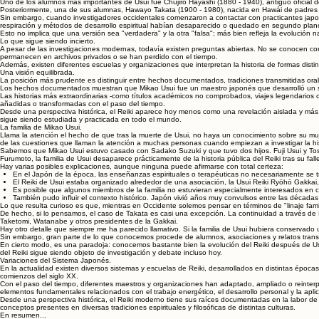
Uno de los alumnos más importantes de Usui fue Chujiro Hayashi (1880 - 1940), antiguo oficial d
Posteriormente, una de sus alumnas, Hawayo Takata (1900 - 1980), nacida en Hawái de padres j
Sin embargo, cuando investigadores occidentales comenzaron a contactar con practicantes japone
respiración y métodos de desarrollo espiritual habían desaparecido o quedado en segundo pla
Esto no implica que una versión sea "verdadera" y la otra "falsa"; más bien refleja la evolución n
Lo que sigue siendo incierto.
A pesar de las investigaciones modernas, todavía existen preguntas abiertas. No se conocen co
permanecen en archivos privados o se han perdido con el tiempo.
Además, existen diferentes escuelas y organizaciones que interpretan la historia de formas distint
Una visión equilibrada.
La posición más prudente es distinguir entre hechos documentados, tradiciones transmitidas ora
Los hechos documentados muestran que Mikao Usui fue un maestro japonés que desarrolló un si
Las historias más extraordinarias -como títulos académicos no comprobados, viajes legendarios
añadidas o transformadas con el paso del tiempo.
Desde una perspectiva histórica, el Reiki aparece hoy menos como una revelación aislada y más co
sigue siendo estudiada y practicada en todo el mundo.
La familia de Mikao Usui.
Llama la atención el hecho de que tras la muerte de Usui, no haya un conocimiento sobre su muj
de las cuestiones que llaman la atención a muchas personas cuando empiezan a investigar la hist
Sabemos que Mikao Usui estuvo casado con Sadako Suzuki y que tuvo dos hijos. Fuji Usui y Toshi
Furumoto, la familia de Usui desaparece prácticamente de la historia pública del Reiki tras su fall
Hay varias posibles explicaciones, aunque ninguna puede afirmarse con total certeza:
En el Japón de la época, las enseñanzas espirituales o terapéuticas no necesariamente se tr
El Reiki de Usui estaba organizado alrededor de una asociación, la Usui Reiki Ryōhō Gakkai
Es posible que algunos miembros de la familia no estuvieran especialmente interesados en 
También pudo influir el contexto histórico. Japón vivió años muy convulsos entre las décad
Lo que resulta curioso es que, mientras en Occidente solemos pensar en términos de "linaje famil
De hecho, si lo pensamos, el caso de Takata es casi una excepción. La continuidad a través de 
Taketomi, Watanabe y otros presidentes de la Gakkai.
Hay otro detalle que siempre me ha parecido llamativo. Si la familia de Usui hubiera conservado 
Sin embargo, gran parte de lo que conocemos procede de alumnos, asociaciones y relatos transmi
En cierto modo, es una paradoja: conocemos bastante bien la evolución del Reiki después de Usu
del Reiki sigue siendo objeto de investigación y debate incluso hoy.
Variaciones del Sistema Japonés.
En la actualidad existen diversos sistemas y escuelas de Reiki, desarrollados en distintas época
comienzos del siglo XX.
Con el paso del tiempo, diferentes maestros y organizaciones han adaptado, ampliado o reinterp
elementos fundamentales relacionados con el trabajo energético, el desarrollo personal y la apli
Desde una perspectiva histórica, el Reiki moderno tiene sus raíces documentadas en la labor de 
conceptos presentes en diversas tradiciones espirituales y filosóficas de distintas culturas.
En resumen...